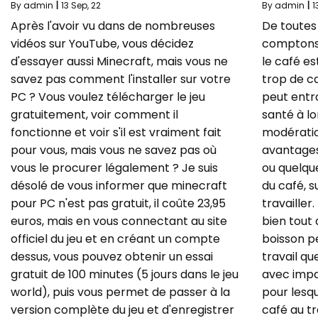
By
admin
|
13
Sep, 22
By
admin
|
1
Après l'avoir vu dans de nombreuses
De toutes 
vidéos sur YouTube, vous décidez
comptons p
d'essayer aussi Minecraft, mais vous ne
le café es
savez pas comment l'installer sur votre
trop de c
PC ? Vous voulez télécharger le jeu
peut entr
gratuitement, voir comment il
santé à l
fonctionne et voir s'il est vraiment fait
modérati
pour vous, mais vous ne savez pas où
avantages
vous le procurer légalement ? Je suis
ou quelqu
désolé de vous informer que minecraft
du café, s
pour PC n'est pas gratuit, il coûte 23,95
travailler.
euros, mais en vous connectant au site
bien tout 
officiel du jeu et en créant un compte
boisson pe
dessus, vous pouvez obtenir un essai
travail q
gratuit de 100 minutes (5 jours dans le jeu
avec impa
world), puis vous permet de passer à la
pour lesqu
version complète du jeu et d'enregistrer
café au tr