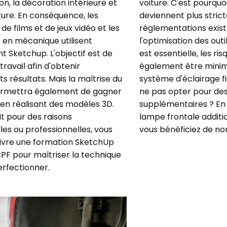
ion, la décoration intérieure et
voiture. C'est pourquoi
ture. En conséquence, les
deviennent plus strict
de films et de jeux vidéo et les
réglementations exista
 en mécanique utilisent
l'optimisation des out
t Sketchup. L'objectif est de
est essentielle, les ri
travail afin d'obtenir
également être minimi
ts résultats. Mais la maîtrise du
système d'éclairage fi
permettra également de gagner
ne pas opter pour des
en réalisant des modèles 3D.
supplémentaires ? En 
t pour des raisons
lampe frontale additio
les ou professionnelles, vous
vous bénéficiez de n
ivre une formation SketchUp
CPF pour maîtriser la technique
erfectionner.