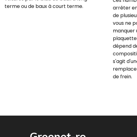
ces humbl
terme ou de baux à court terme.
arrêter en
de plusie
vous ne p
manquer u
plaquette
dépend de
compositio
s'agit d'u
remplacer
de frein.
Greenet-ro