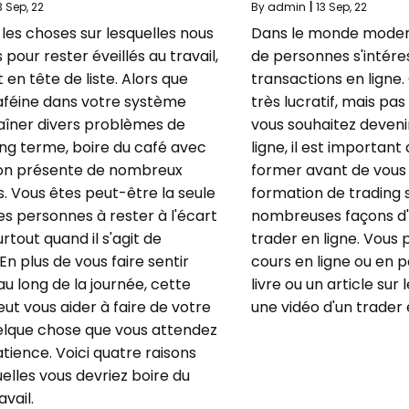
3
Sep, 22
By
admin
|
13
Sep, 22
les choses sur lesquelles nous
Dans le monde modern
our rester éveillés au travail,
de personnes s'intére
t en tête de liste. Alors que
transactions en ligne.
aféine dans votre système
très lucratif, mais pas 
aîner divers problèmes de
vous souhaitez deven
ong terme, boire du café avec
ligne, il est important
on présente de nombreux
former avant de vous 
. Vous êtes peut-être la seule
formation de trading su
es personnes à rester à l'écart
nombreuses façons d
urtout quand il s'agit de
trader en ligne. Vous 
 En plus de vous faire sentir
cours en ligne ou en p
au long de la journée, cette
livre ou un article sur
ut vous aider à faire de votre
une vidéo d'un trader
uelque chose que vous attendez
tience. Voici quatre raisons
elles vous devriez boire du
avail.