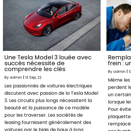
Une Tesla Model 3 louée avec
Remplac
succès nécessite de
frein : 
comprendre les clés
By
admin
|
1
By
admin
|
13
Sep, 22
Même les 
Les passionnés de voitures électriques
perdent le
discutent avec passion de la Tesla Model
un certain
3. Les circuits plus longs nécessitent la
lorsque le
beauté et la puissance de ce modèle
Pour évite
pour les traverser. Les sociétés de
plaquettes
leasing fournissent généralement des
remplacée
voitures par le biais de baux à long