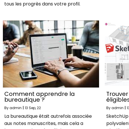
tous les progrès dans votre profil.
Comment apprendre la
Trouver
bureautique ?
éligible
By
admin
|
13
Sep, 22
By
admin
|
1
La bureautique était autrefois associée
SketchUp e
aux notes manuscrites, mais cela a
polyvalent