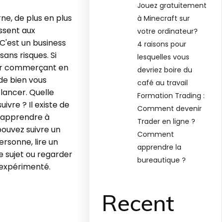
Jouez gratuitement
e, de plus en plus
à Minecraft sur
ssent aux
votre ordinateur?
 C'est un business
4 raisons pour
sans risques. Si
lesquelles vous
ir commerçant en
devriez boire du
 de bien vous
café au travail
lancer. Quelle
Formation Trading :
ivre ? Il existe de
Comment devenir
'apprendre à
Trader en ligne ?
pouvez suivre un
Comment
ersonne, lire un
apprendre la
 le sujet ou regarder
bureautique ?
 expérimenté.
Recent